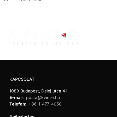
KAPCSOLAT
1089 Budapest, Delej utca 41.
E-mail:
posta@kvint-r.hu
Telefon:
+36-1-477-4050
Nyitvatartás: