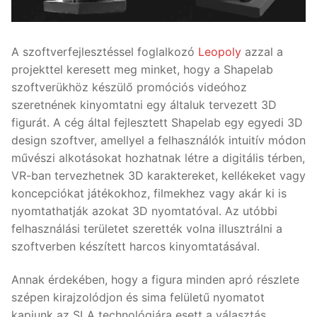
A szoftverfejlesztéssel foglalkozó
Leopoly
azzal a
projekttel keresett meg minket, hogy a Shapelab
szoftverükhöz készülő promóciós videóhoz
szeretnének kinyomtatni egy általuk tervezett 3D
figurát. A cég által fejlesztett Shapelab egy egyedi 3D
design szoftver, amellyel a felhasználók intuitív módon
művészi alkotásokat hozhatnak létre a digitális térben,
VR-ban tervezhetnek 3D karaktereket, kellékeket vagy
koncepciókat játékokhoz, filmekhez vagy akár ki is
nyomtathatják azokat 3D nyomtatóval. Az utóbbi
felhasználási területet szerették volna illusztrálni a
szoftverben készített harcos kinyomtatásával.
Annak érdekében, hogy a figura minden apró részlete
szépen kirajzolódjon és sima felületű nyomatot
kapjunk az SLA technológiára esett a választás.