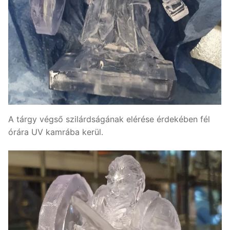
A tárgy végső szilárdságának elérése érdekében fél
órára UV kamrába kerül.