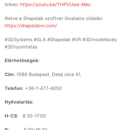
linken:
https://youtu.be/YHPVUaw-Mec
Illetve a Shapelab szoftver hivatalos oldalán:
https://shapelabvr.com/
#3DSystems #SLA #Shapelab #VR #3Dmodellezés
#3Dnyomtatás
Elérhetőségek:
Cím:
1089 Budapest, Delej utca 41.
Telefon:
+36-1-477-4050
Nyitvatartás:
H-CS:
8:30-17:00
P:
8:30-16:30