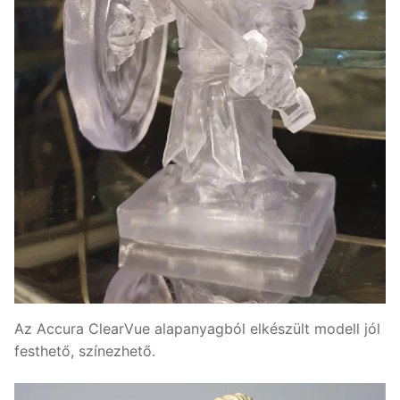
Az Accura ClearVue alapanyagból elkészült modell jól
festhető, színezhető.