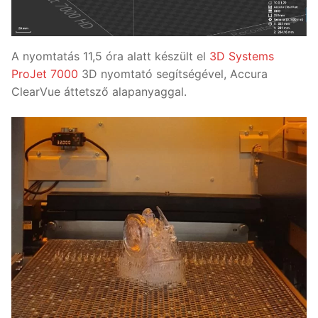
A nyomtatás 11,5 óra alatt készült el
3D
Systems
ProJet 7000
3D nyomtató segítségével, Accura
ClearVue áttetsző alapanyaggal.