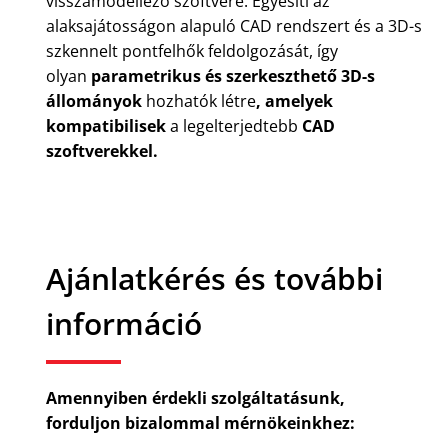
visszamodellező szoftvere. Egyesíti az
alaksajátosságon alapuló CAD rendszert és a 3D-s
szkennelt pontfelhők feldolgozását, így
olyan
parametrikus és szerkeszthető 3D-s
állományok
hozhatók létre
, amelyek
kompatibilisek
a legelterjedtebb
CAD
szoftverekkel.
Ajánlatkérés és további
információ
Amennyiben érdekli szolgáltatásunk,
forduljon bizalommal mérnökeinkhez: