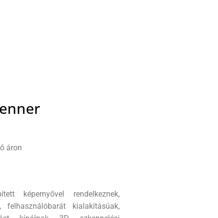
kenner
tő áron
ett képernyővel rendelkeznek,
 felhasználóbarát kialakításúak,