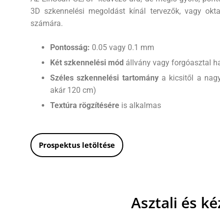
3D szkennelési megoldást kínál tervezők, vagy okt
számára.
Pontosság:
0.05 vagy 0.1 mm
Két szkennelési mód
állvány vagy forgóasztal h
Széles szkennelési tartomány
a kicsitől a nag
akár 120 cm)
Textúra rögzítésére
is alkalmas
Prospektus letöltése
Asztali és k