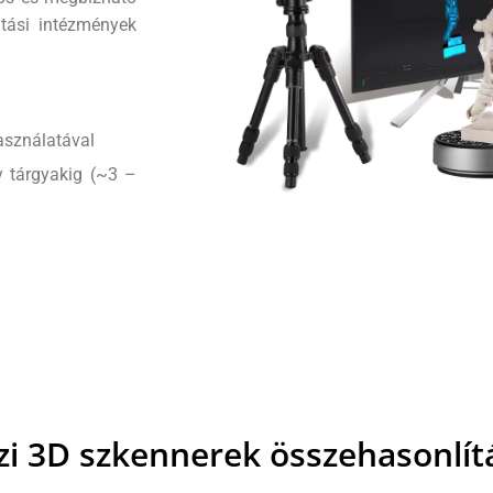
atási intézmények
asználatával
y tárgyakig (~3 –
ézi 3D szkennerek összehasonlít