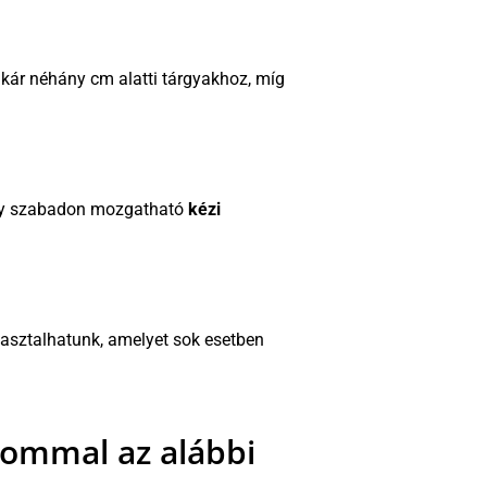
 akár néhány cm alatti tárgyakhoz, míg
egy szabadon mozgatható
kézi
sztalhatunk, amelyet sok esetben
lommal az alábbi