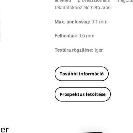
emellett professzionális megol
feladatokhoz elérhető áron.
Max. pontosság:
0.1 mm
Felbontás:
0.6 mm
Textúra rögzítése:
igen
További információ
Prospektus letöltése
ner