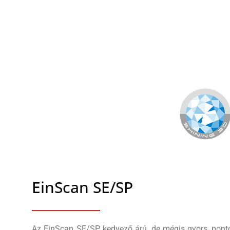
EinScan SE/SP
Az EinScan SE/SP kedvező árú, de mégis gyors, pon