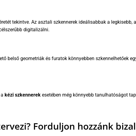
éretét tekintve. Az asztali szkennerek ideálisabbak a legkisebb,
élszerűbb digitalizálni.
hető belső geometriák és furatok könnyebben szkennelhetőek 
n a
kézi szkennerek
esetében még könnyebb tanulhatóságot tapa
ervezi? Forduljon hozzánk biza