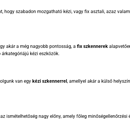
 hogy szabadon mozgatható kézi, vagy fix asztali, azaz valami
 vagy akár a még nagyobb pontosság, a
fix szkennerek
alapvetőe
árkategóriájú kézi eszközök.
olgunk van egy
kézi szkennerrel
, amellyel akár a külső helysz
az ismételhetőség nagy előny, amely főleg minőségellenőrzési 