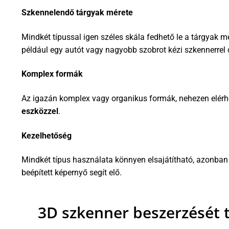
Szkennelendő tárgyak mérete
Mindkét típussal igen széles skála fedhető le a tárgyak m
például egy autót vagy nagyobb szobrot kézi szkennerrel c
Komplex formák
Az igazán komplex vagy organikus formák, nehezen elér
eszközzel
.
Kezelhetőség
Mindkét típus használata könnyen elsajátítható, azonba
beépített képernyő segít elő.
3D szkenner beszerzését t