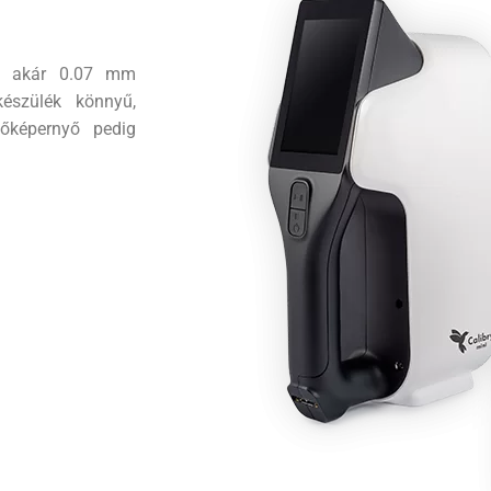
m) akár 0.07 mm
észülék könnyű,
tőképernyő pedig