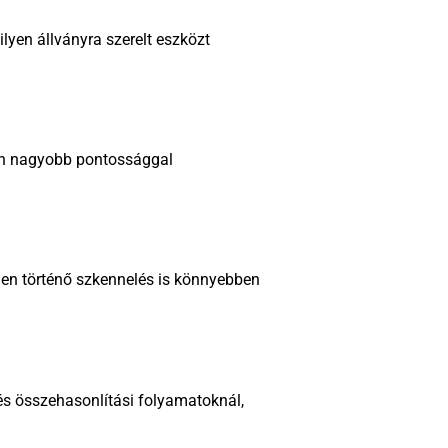
lyen állványra szerelt eszközt
n nagyobb pontossággal
ínen történő szkennelés is könnyebben
és összehasonlítási folyamatoknál,