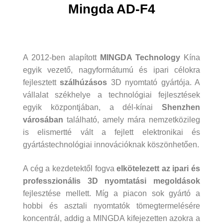
Mingda AD-F4
A 2012-ben alapított
MINGDA Technology
Kína
egyik vezető, nagyformátumú és ipari célokra
fejlesztett
szálhúzásos
3D nyomtató gyártója. A
vállalat székhelye a technológiai fejlesztések
egyik központjában, a dél-kínai
Shenzhen
városában
található, amely mára nemzetközileg
is elismertté vált a fejlett elektronikai és
gyártástechnológiai innovációknak köszönhetően.
A cég a kezdetektől fogva
elkötelezett az ipari és
professzionális 3D nyomtatási megoldások
fejlesztése mellett. Míg a piacon sok gyártó a
hobbi és asztali nyomtatók tömegtermelésére
koncentrál, addig a MINGDA kifejezetten azokra a