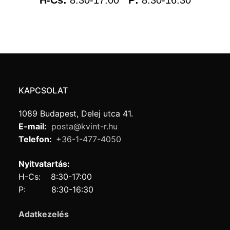
H-Cs:
8:30-17:00
P:
8:30-16:30
KAPCSOLAT
1089 Budapest, Delej utca 41.
E-mail:
posta@kvint-r.hu
Telefon:
+36-1-477-4050
Nyitvatartás:
H-Cs: 8:30-17:00
P: 8:30-16:30
Adatkezelés