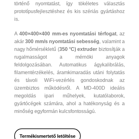
történő nyomtatást, így tökéletes választás
prototípusfejlesztéshez és kis szériás gyártáshoz
is.
A
400×400×400 mm‑es
nyomtatási térfogat
, az
akár
300 mm/s nyomtatási sebesség
, valamint a
nagy hőmérsékletű (
350 °C) extruder
biztosítják a
rugalmasságot a mérnöki anyagok
feldolgozásában. Automatikus ágykalibrálás,
filamentérzékelés, áramkimaradás utáni folytatás
és távoli WiFi-vezérlés gondoskodnak az
üzembiztos működésről. A MD‑400D ideális
megoldás ipari műhelyek, kutatólaborok,
gyártócégek számára, ahol a hatékonyság és a
minőség egyformán kulcsfontosságú.
Termékismertető letöltése