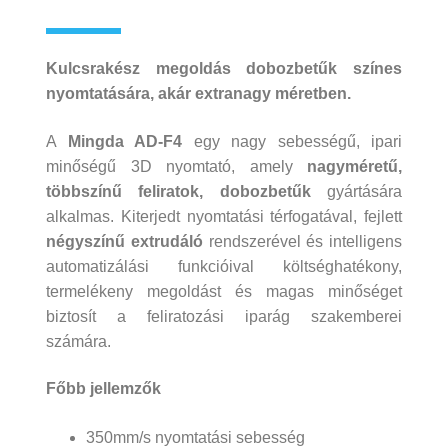
Kulcsrakész megoldás dobozbetűk színes
nyomtatására, akár extranagy méretben.
A
Mingda AD-F4
egy nagy sebességű, ipari
minőségű 3D nyomtató, amely
nagyméretű,
többszínű feliratok, dobozbetűk
gyártására
alkalmas. Kiterjedt nyomtatási térfogatával, fejlett
négyszínű extrudáló
rendszerével és intelligens
automatizálási funkcióival költséghatékony,
termelékeny megoldást és magas minőséget
biztosít a feliratozási iparág szakemberei
számára.
Főbb jellemzők
350mm/s nyomtatási sebesség