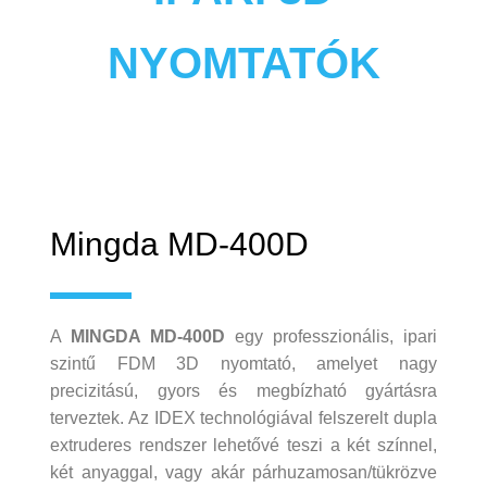
NYOMTATÓK
Mingda MD-400D
A
MINGDA MD‑400D
egy professzionális, ipari
szintű FDM 3D nyomtató, amelyet nagy
precizitású, gyors és megbízható gyártásra
terveztek. Az IDEX technológiával felszerelt dupla
extruderes rendszer lehetővé teszi a két színnel,
két anyaggal, vagy akár párhuzamosan/tükrözve