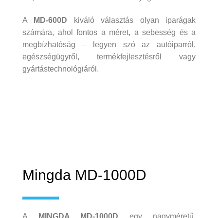
A
MD‑600D
kiváló választás olyan iparágak
számára, ahol fontos a méret, a sebesség és a
megbízhatóság – legyen szó az autóiparról,
egészségügyről, termékfejlesztésről vagy
gyártástechnológiáról.
Mingda MD-1000D
A
MINGDA MD‑1000D
egy nagyméretű,