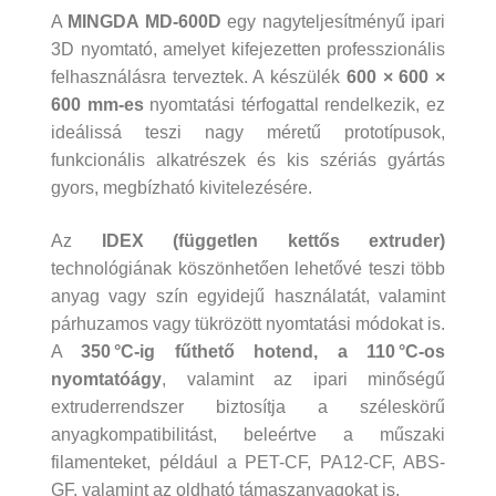
A
MINGDA MD‑600D
egy nagyteljesítményű ipari
3D nyomtató, amelyet kifejezetten professzionális
felhasználásra terveztek. A készülék
600 × 600 ×
600 mm-es
nyomtatási térfogattal rendelkezik, ez
ideálissá teszi nagy méretű prototípusok,
funkcionális alkatrészek és kis szériás gyártás
gyors, megbízható kivitelezésére.
Az
IDEX (független kettős extruder)
technológiának köszönhetően lehetővé teszi több
anyag vagy szín egyidejű használatát, valamint
párhuzamos vagy tükrözött nyomtatási módokat is.
A
350 °C-ig fűthető hotend, a 110 °C-os
nyomtatóágy
, valamint az ipari minőségű
extruderrendszer biztosítja a széleskörű
anyagkompatibilitást, beleértve a műszaki
filamenteket, például a PET-CF, PA12-CF, ABS-
GF, valamint az oldható támaszanyagokat is.