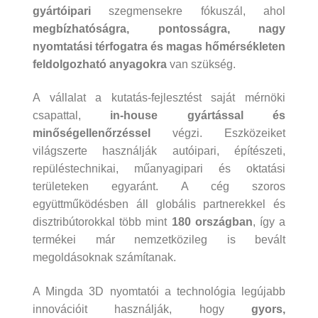
gyártóipari
szegmensekre fókuszál, ahol
megbízhatóságra, pontosságra, nagy
nyomtatási térfogatra és magas hőmérsékleten
feldolgozható anyagokra
van szükség.
A vállalat a kutatás-fejlesztést saját mérnöki
csapattal,
in-house gyártással és
minőségellenőrzéssel
végzi. Eszközeiket
világszerte használják autóipari, építészeti,
repüléstechnikai, műanyagipari és oktatási
területeken egyaránt. A cég szoros
együttműködésben áll globális partnerekkel és
disztribútorokkal több mint
180 országban
, így a
termékei már nemzetközileg is bevált
megoldásoknak számítanak.
A Mingda 3D nyomtatói a technológia legújabb
innovációit használják, hogy
gyors,