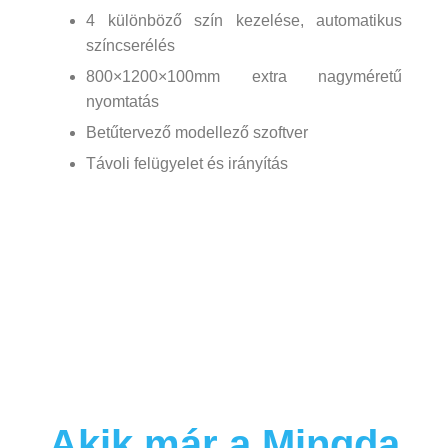
4 különböző szín kezelése, automatikus
színcserélés
800×1200×100mm extra nagyméretű
nyomtatás
Betűtervező modellező szoftver
Távoli felügyelet és irányítás
Akik már a Mingda