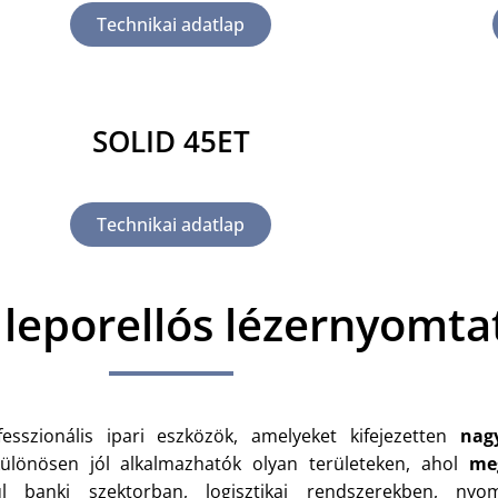
Technikai adatlap
SOLID 45ET
Technikai adatlap
 leporellós lézernyomta
sszionális ipari eszközök, amelyeket kifejezetten
nag
ülönösen jól alkalmazhatók olyan területeken, ahol
me
anki szektorban, logisztikai rendszerekben, nyom