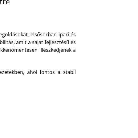
tre
goldásokat, elsősorban ipari és
itás, amit a saját fejlesztésű és
zökkenőmentesen illeszkedjenek a
zetekben, ahol fontos a stabil