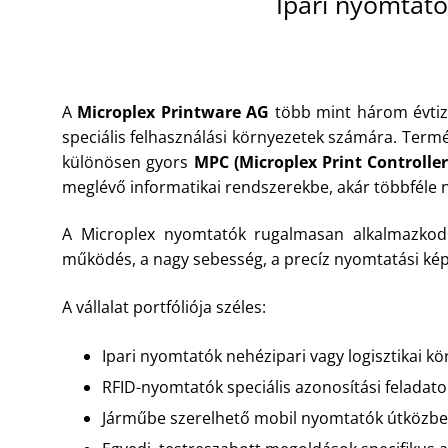
Ipari nyomtató
A
Microplex Printware AG
több mint három évtize
speciális felhasználási környezetek számára. Termék
különösen gyors
MPC (Microplex Print Controller
meglévő informatikai rendszerekbe, akár többféle n
A Microplex nyomtatók rugalmasan alkalmazkodna
működés, a nagy sebesség, a precíz nyomtatási kép 
A vállalat portfóliója széles:
Ipari nyomtatók nehézipari vagy logisztikai k
RFID-nyomtatók speciális azonosítási feladat
Járműbe szerelhető mobil nyomtatók útköz