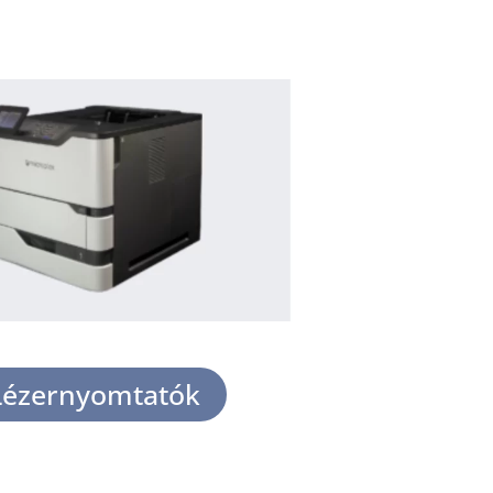
Lézernyomtatók