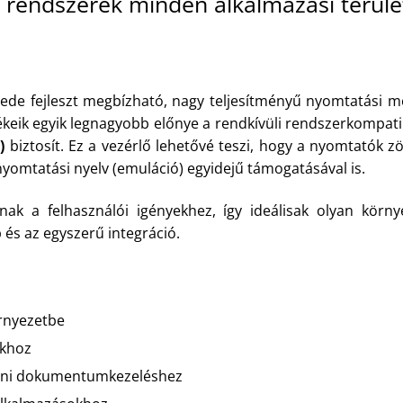
 rendszerek minden alkalmazási terüle
de fejleszt megbízható, nagy teljesítményű nyomtatási me
eik egyik legnagyobb előnye a rendkívüli rendszerkompatibil
)
biztosít. Ez a vezérlő lehetővé teszi, hogy a nyomtatók 
yomtatási nyelv (emuláció) egyidejű támogatásával is.
k a felhasználói igényekhez, így ideálisak olyan környe
és az egyszerű integráció.
örnyezetbe
okhoz
beni dokumentumkezeléshez