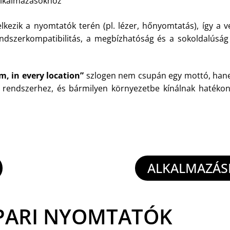
 alkalmazásokhoz
elkezik a nyomtatók terén (pl. lézer, hőnyomtatás), így a 
rendszerkompatibilitás, a megbízhatóság és a sokoldalúság
em, in every location”
szlogen nem csupán egy mottó, hane
n rendszerhez, és bármilyen környezetbe kínálnak hatéko
ALKALMAZÁSI
PARI NYOMTATÓK