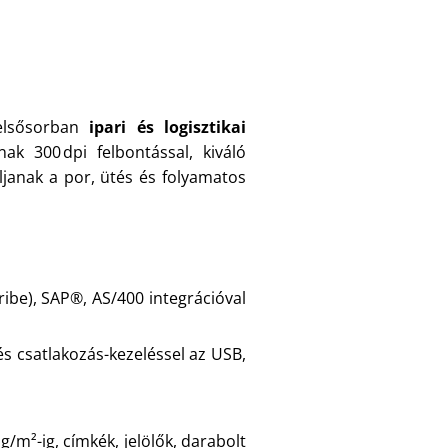
elsősorban
ipari és logisztikai
ak 300 dpi felbontással, kiváló
ljanak a por, ütés és folyamatos
ibe), SAP®, AS/400 integrációval
s csatlakozás-kezeléssel az USB,
m²-ig, címkék, jelölők, darabolt