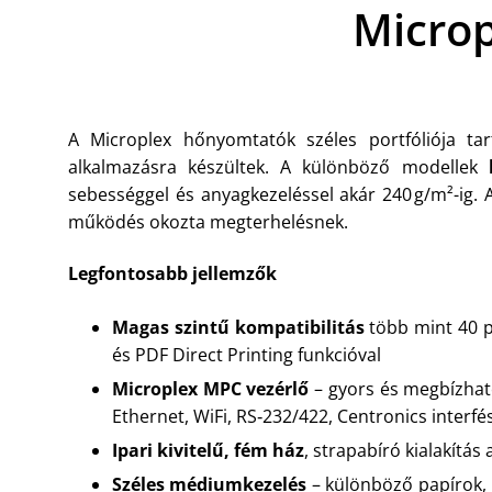
Micro
A Microplex hőnyomtatók széles portfóliója t
alkalmazásra készültek. A különböző modellek
sebességgel és anyagkezeléssel akár 240 g/m²-ig. 
működés okozta megterhelésnek.
Legfontosabb jellemzők
Magas szintű kompatibilitás
több mint 40 pr
és PDF Direct Printing funkcióval
Microplex MPC vezérlő
– gyors és megbízható
Ethernet, WiFi, RS‑232/422, Centronics interfé
Ipari kivitelű, fém ház
, strapabíró kialakítá
Széles médiumkezelés
– különböző papírok, 