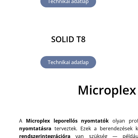
Technikai adatlap
SOLID T8
Technikai adatlap
Microplex
A
Microplex leporellós nyomtatók
olyan profe
nyomtatásra
terveztek. Ezek a berendezések k
rendszerintegrációra
van szükség — például b