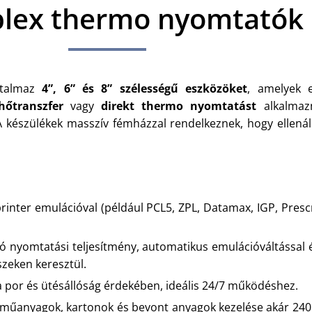
plex thermo nyomtatók
artalmaz
4”, 6” és 8” szélességű eszközöket
, amelyek 
hőtranszfer
vagy
direkt thermo nyomtatást
alkalmazn
A készülékek masszív fémházzal rendelkeznek, hogy ellenál
inter emulációval (például PCL5, ZPL, Datamax, IGP, Prescr
 nyomtatási teljesítmény, automatikus emulációváltással é
szeken keresztül.
s a por és ütésállóság érdekében, ideális 24/7 működéshez.
műanyagok, kartonok és bevont anyagok kezelése akár 240 g/