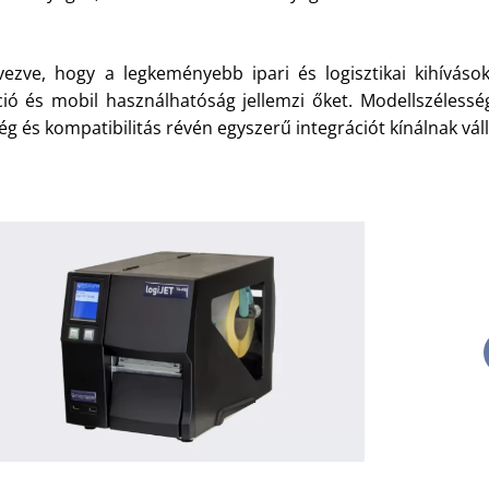
vezve, hogy a legkeményebb ipari és logisztikai kihíváso
ió és mobil használhatóság jellemzi őket. Modellszélesség
g és kompatibilitás révén egyszerű integrációt kínálnak vál