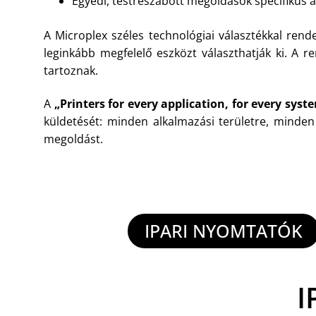
Egyedi, testreszabott megoldások specifikus
A Microplex széles technológiai választékkal rend
leginkább megfelelő eszközt választhatják ki. A 
tartoznak.
A
„Printers for every application, for every syst
küldetését: minden alkalmazási területre, minde
megoldást.
IPARI NYOMTATÓK
I