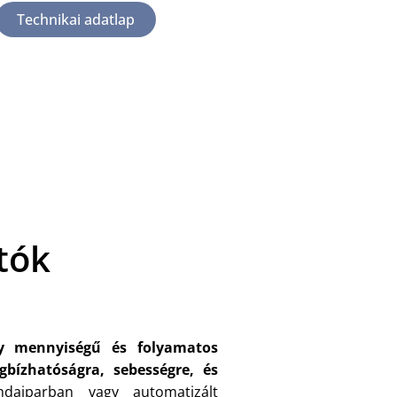
Technikai adatlap
tók
y mennyiségű és folyamatos
gbízhatóságra, sebességre, és
daiparban vagy automatizált