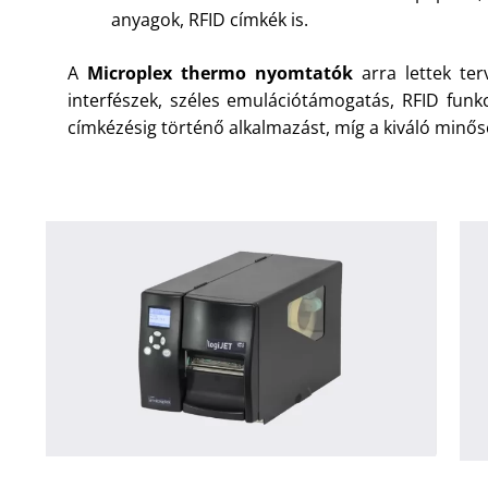
anyagok, RFID címkék is.
A
Microplex thermo nyomtatók
arra lettek ter
interfészek, széles emulációtámogatás, RFID funkc
címkézésig történő alkalmazást, míg a kiváló minősé