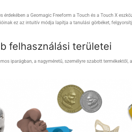
és érdekében a Geomagic Freeform a Touch és a Touch X eszkö
inak ez az intuitív módja lapítja a tanulási görbéket, felgyorsítj
 felhasználási területei
mos iparágban, a nagyméretű, személyre szabott termékektől, a 