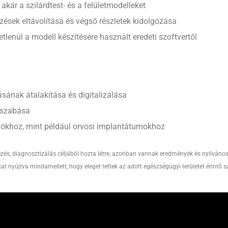
kár a szilárdtest- és a felületmodelleket
sek eltávolítása és végső részletek kidolgozása
lenül a modell készítésére használt eredeti szoftvertől
sának átalakítása és digitalizálása
 szabása
ciókhoz, mint például orvosi implantátumokhoz
zés, diagnosztizálás céljából hozta létre, azonban vannak eredmények és nyilváno
 nyújtva mindamellett, hogy eleget tettek az adott egészségügyi területet érintő