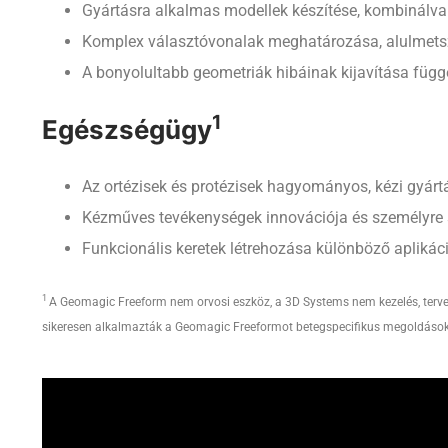
Gyártásra alkalmas modellek készítése, kombinálva a
Komplex választóvonalak meghatározása, alulmetszé
A bonyolultabb geometriák hibáinak kijavítása függet
1
Egészségügy
Az ortézisek és protézisek hagyományos, kézi gyártá
Kézműves tevékenységek innovációja és személyre
Funkcionális keretek létrehozása különböző apliká
1
A Geomagic Freeform nem orvosi eszköz, a 3D Systems nem kezelés, terve
sikeresen alkalmazták a Geomagic Freeformot betegspecifikus megoldásokat