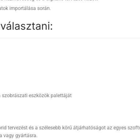
tok importálása során.
választani:
a szobrászati eszközök palettáját
ibrid tervezést és a szélesebb körű átjárhatóságot az egyes szof
a vagy gyártásra.