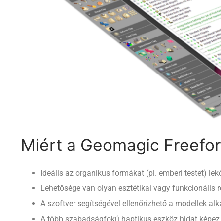
Miért a Geomagic Freefo
Ideális az organikus formákat (pl. emberi testet) le
Lehetősége van olyan esztétikai vagy funkcionális 
A szoftver segítségével ellenőrizhető a modellek al
A több szabadságfokú haptikus eszköz hidat képez a