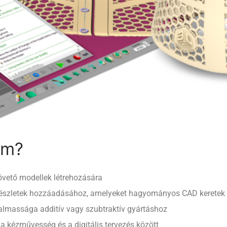
rm?
követő modellek létrehozására
részletek hozzáadásához, amelyeket hagyományos CAD keretek kö
kalmassága additív vagy szubtraktív gyártáshoz
 kézművesség és a digitális tervezés között