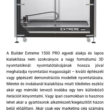
A Builder Extreme 1500 PRO egyedi alakja és lapos
kialakítása nem szokványos a nagy formátumú 3D
nyomtatóknál: nyomtatótálcájának hossza jóval
meghaladja nyomtatási magasságát – kiváló építészeti
vagy gépészeti demonstrációs modellek nyomtatására.
Méretei és irodabarát kialakítása miatt tökéletes eszköz
akár egy mérnöki tervező irodába egy terv különböző
iterációit kinyomtatni. Vagy ipari csarnokban is hasznos
lehet akár a gyártósorok alkatrészeit/kiegészítőit házon
belül előállítani. Akár csak egy marketing cég számára