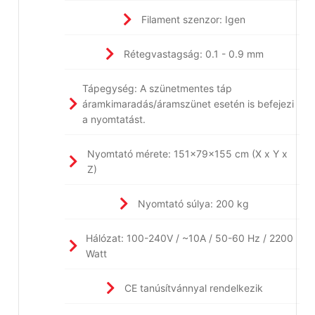
Filament szenzor: Igen
Rétegvastagság: 0.1 - 0.9 mm
Tápegység: A szünetmentes táp
áramkimaradás/áramszünet esetén is befejezi
a nyomtatást.
Nyomtató mérete: 151x79x155 cm (X x Y x
Z)
Nyomtató súlya: 200 kg
Hálózat: 100-240V / ~10A / 50-60 Hz / 2200
Watt
CE tanúsítvánnyal rendelkezik