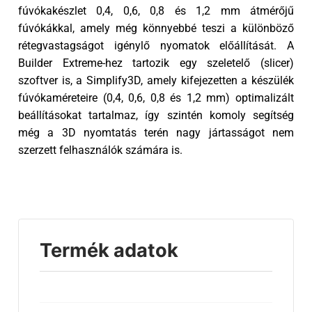
fúvókakészlet 0,4, 0,6, 0,8 és 1,2 mm átmérőjű
fúvókákkal, amely még könnyebbé teszi a különböző
rétegvastagságot igénylő nyomatok előállítását. A
Builder Extreme-hez tartozik egy szeletelő (slicer)
szoftver is, a Simplify3D, amely kifejezetten a készülék
fúvókaméreteire (0,4, 0,6, 0,8 és 1,2 mm) optimalizált
beállításokat tartalmaz, így szintén komoly segítség
még a 3D nyomtatás terén nagy jártasságot nem
szerzett felhasználók számára is.
Termék adatok