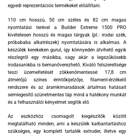
egyedi reprezentációs termékeket előállítani.
110 cm hosszú, 50 cm széles és 82 cm magas
nyomtatási terével a Builder Extreme 1500 PRO
kivételesen hosszú és magas tárgyak (pl.: irodai szék,
próbababa alkatrészek) nyomtatására is alkalmas. A
készülék kerekeken gurul, így könnyedén átvihető egyik
részlegről egy másikba, vagy akár a legszűkösebb
irodasarokba is bemanőverezhető. Kiváló felszereltsége
teszi üzemeltetését zökkenőmentessé: 17,8 cm
átmérőjű színes érintőkijelzője, filament-érzékelő
rendszere és az áramkimaradások ártalmas hatásait
semlegesítő szünetmentes táp mind a hatékony munkát
és a felhasználói kényelmet segítik elő.
Az eszközhöz csomagolt kiegészítők között
megtalálható minden, ami a készülék karbantartáshoz
szükséges, egy komplett tartalék extruder, illetve egy