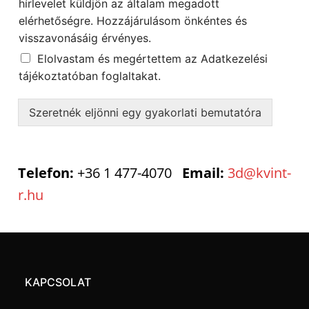
hírlevelet küldjön az általam megadott
elérhetőségre. Hozzájárulásom önkéntes és
visszavonásáig érvényes.
Elolvastam és megértettem az Adatkezelési
tájékoztatóban foglaltakat.
Szeretnék eljönni egy gyakorlati bemutatóra
Telefon:
+36 1 477-4070
Email:
3d@kvint-
r.hu
KAPCSOLAT