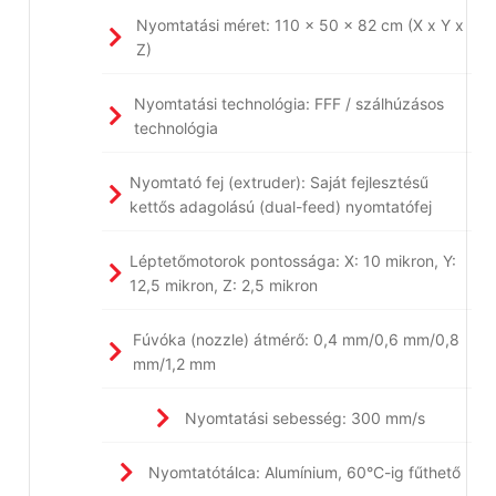
Nyomtatási méret: 110 x 50 x 82 cm (X x Y x
Z)
Nyomtatási technológia: FFF / szálhúzásos
technológia
Nyomtató fej (extruder): Saját fejlesztésű
kettős adagolású (dual-feed) nyomtatófej
Léptetőmotorok pontossága: X: 10 mikron, Y:
12,5 mikron, Z: 2,5 mikron
Fúvóka (nozzle) átmérő: 0,4 mm/0,6 mm/0,8
mm/1,2 mm
Nyomtatási sebesség: 300 mm/s
Nyomtatótálca: Alumínium, 60°C-ig fűthető